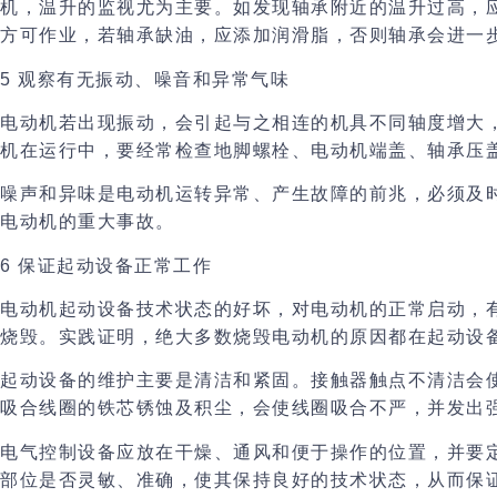
机，
温升的监视
尤为主要。如发现轴承附近的温升过高，
方可作业，若轴承缺油，应添加润滑脂，否则轴承会进一
5
观察有无振动、噪音和异常气味
电动机若出现振动，会引起与之相连的机具不同轴度增大
机在运行中，要
经常检查地脚螺栓、电动机端盖、轴承压
噪声和异味是电动机运转异常、产生故障的前兆，必须及
电动机的重大事故。
6
保证起动设备正常工作
电动机起动设备技术状态的好坏，对电动机的正常启动，
烧毁。实践证明，绝大多数烧毁电动机的原因都在起动设
起动设备的维护主要是清洁和紧固
。接触器触点不清洁会
吸合线圈的铁芯锈蚀及积尘，会使线圈吸合不严，并发出
电气控制设备应放在干燥、通风和便于操作的位置，并要
部位是否灵敏、准确，使其保持良好的技术状态，从而保