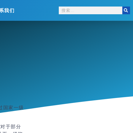
系我们
过国家一级
 对于部分