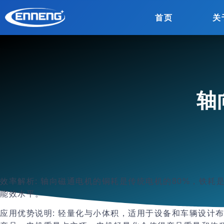
首页
关
轴
效率解析:
轴向磁通电机的铜耗是传统电机的80%，铁耗
能效水平。
应用优势说明:
轻量化与小体积，适用于设备和车辆设计布