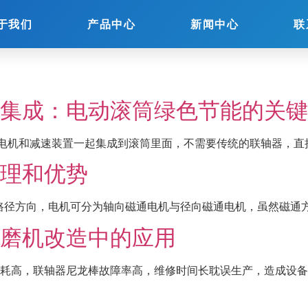
于我们
产品中心
新闻中心
联
集成：电动滚筒绿色节能的关键
把电机和减速装置一起集成到滚筒里面，不需要传统的联轴器，直接
理和优势
路径方向，电机可分为轴向磁通电机与径向磁通电机，虽然磁通方
磨机改造中的应用
耗高，联轴器尼龙棒故障率高，维修时间长耽误生产，造成设备运