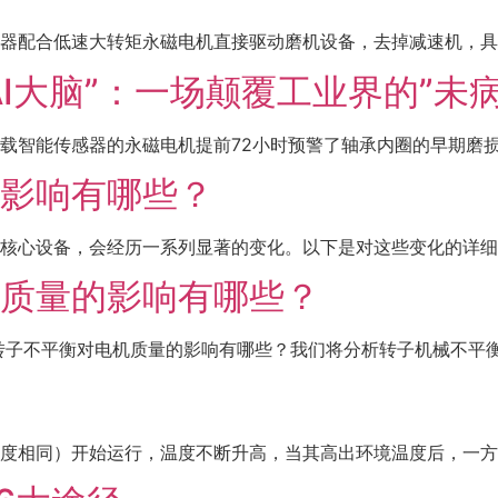
器配合低速大转矩永磁电机直接驱动磨机设备，去掉减速机，具有
I大脑”：一场颠覆工业界的”未
载智能传感器的永磁电机提前72小时预警了轴承内圈的早期磨损，
影响有哪些？
核心设备，会经历一系列显著的变化。以下是对这些变化的详细分
质量的影响有哪些？
转子不平衡对电机质量的影响有哪些？我们将分析转子机械不平衡产
度相同）开始运行，温度不断升高，当其高出环境温度后，一方面